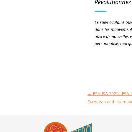
Révolutionnez 
Le suivi oculaire o
dans les mouvements 
ouvre de nouvelles v
personnalisé, marqua
←
ESA-ISA 2024 : ESA-I
Navigation
European and Internati
des
articles