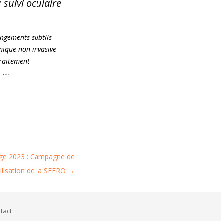
 suivi oculaire
angements subtils
hnique non invasive
traitement
. ….
rtige 2023 : Campagne de
ilisation de la SFERO
→
tact