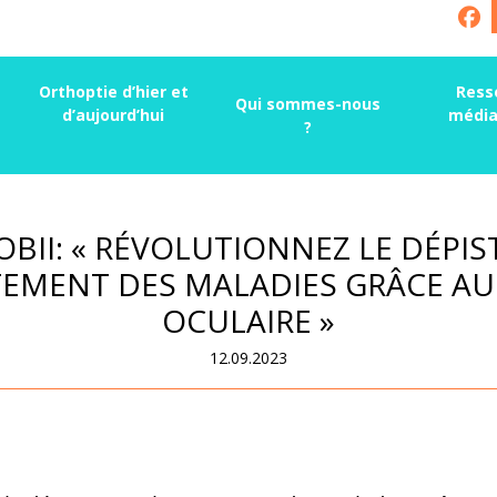
Orthoptie d’hier et
Ress
Qui sommes-nous
d’aujourd’hui
média
?
OBII: « RÉVOLUTIONNEZ LE DÉPIS
TEMENT DES MALADIES GRÂCE AU 
OCULAIRE »
12.09.2023