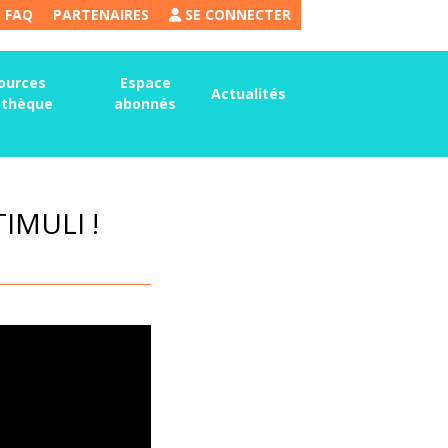
FAQ
PARTENAIRES
SE CONNECTER
ources
Espace
Actualités
thèque
abonnés
IMULI !