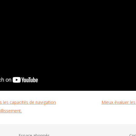
s les capacités de navigation
Mieux évaluer le
illissement.
Espace abonnés
Con