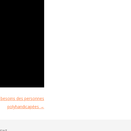
s besoins des personnes
polyhandicapées
→
tact