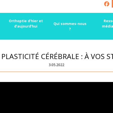
Orthoptie d’hier et
Ress
Qui sommes-nous
d’aujourd’hui
média
?
 PLASTICITÉ CÉRÉBRALE : À VOS ST
3.05.2022