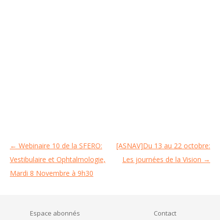
←
Webinaire 10 de la SFERO:
[ASNAV]Du 13 au 22 octobre:
Navigation
Vestibulaire et Ophtalmologie,
Les journées de la Vision
→
des
Mardi 8 Novembre à 9h30
articles
Espace abonnés
Contact