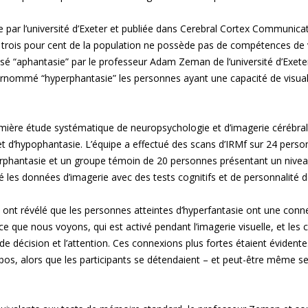
par l’université d’Exeter et publiée dans Cerebral Cortex Communicati
 trois pour cent de la population ne possède pas de compétences de v
é “aphantasie” par le professeur Adam Zeman de l’université d’Exete
nommé “hyperphantasie” les personnes ayant une capacité de visuali
emière étude systématique de neuropsychologie et d’imagerie cérébral
et d’hypophantasie. L’équipe a effectué des scans d’IRMf sur 24 perso
erphantasie et un groupe témoin de 20 personnes présentant un nive
é les données d’imagerie avec des tests cognitifs et de personnalité dé
 ont révélé que les personnes atteintes d’hyperfantasie ont une conne
 ce que nous voyons, qui est activé pendant l’imagerie visuelle, et les
 de décision et l’attention. Ces connexions plus fortes étaient évident
epos, alors que les participants se détendaient – et peut-être même s