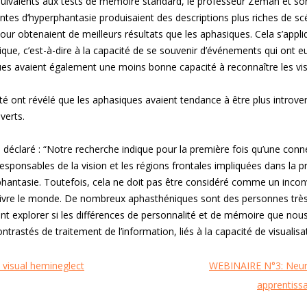
quivalents aux tests de mémoire standard, le professeur Zeman et so
ntes d’hyperphantasie produisaient des descriptions plus riches de s
 tour obtenaient de meilleurs résultats que les aphasiques. Cela s’appl
e, c’est-à-dire à la capacité de se souvenir d’événements qui ont eu 
es avaient également une moins bonne capacité à reconnaître les vi
té ont révélé que les aphasiques avaient tendance à être plus introvert
verts.
éclaré : “Notre recherche indique pour la première fois qu’une conne
responsables de la vision et les régions frontales impliquées dans la pr
aphantasie. Toutefois, cela ne doit pas être considéré comme un inconvé
vivre le monde. De nombreux aphasthéniques sont des personnes trè
t explorer si les différences de personnalité et de mémoire que no
trastés de traitement de l’information, liés à la capacité de visualisat
 visual hemineglect
WEBINAIRE N°3: Neuro
apprentiss