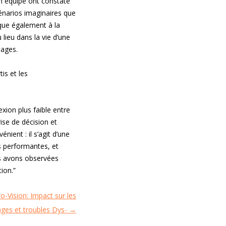
n équipe ont constaté
cénarios imaginaires que
ique également à la
lieu dans la vie d’une
sages.
is et les
xion plus faible entre
ise de décision et
nient : il s’agit d’une
s performantes, et
us avons observées
ion.”
-Vision: Impact sur les
ages et troubles Dys-
→