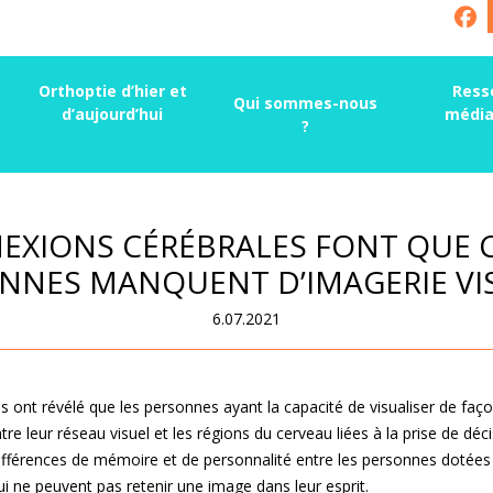
Orthoptie d’hier et
Ress
Qui sommes-nous
d’aujourd’hui
média
?
EXIONS CÉRÉBRALES FONT QUE 
NNES MANQUENT D’IMAGERIE VI
6.07.2021
 ont révélé que les personnes ayant la capacité de visualiser de faç
re leur réseau visuel et les régions du cerveau liées à la prise de déc
différences de mémoire et de personnalité entre les personnes dotées 
qui ne peuvent pas retenir une image dans leur esprit.