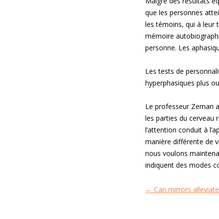
Malgré des résultats é
que les personnes attei
les témoins, qui à leur
mémoire autobiographiqu
personne. Les aphasiqu
Les tests de personnali
hyperphasiques plus ou
Le professeur Zeman a d
les parties du cerveau 
l’attention conduit à l’
manière différente de 
nous voulons maintenan
indiquent des modes con
←
Can mirrors alleviate
Navigation
des