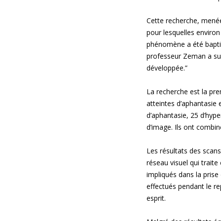
Cette recherche, menée 
pour lesquelles environ
phénomène a été baptis
professeur Zeman a sur
développée.”
La recherche est la pr
atteintes d’aphantasie 
d’aphantasie, 25 d’hyp
d’image. Ils ont combin
Les résultats des scans
réseau visuel qui traite
impliqués dans la prise
effectués pendant le r
esprit.