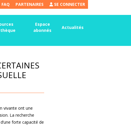
FAQ
PARTENAIRES
SE CONNECTER
ources
Espace
Actualités
thèque
abonnés
CERTAINES
SUELLE
on vivante ont une
ision. La recherche
d’une forte capacité de