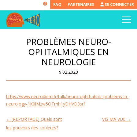
FAQ
PARTENAIRES
SE CONNECTER
PROBLÈMES NEURO-
OPHTALMIQUES EN
NEUROLOGIE
9.02.2023
https://www.neurodiem.fr/talk/neuro-ophthalmic-problems-in-
neurology-1K0lMzw5OTmh1yDHVD3srf
←
[REPORTAGE] Quels sont
VIS MA VUE
→
Navigation
les pouvoirs des couleurs?
des