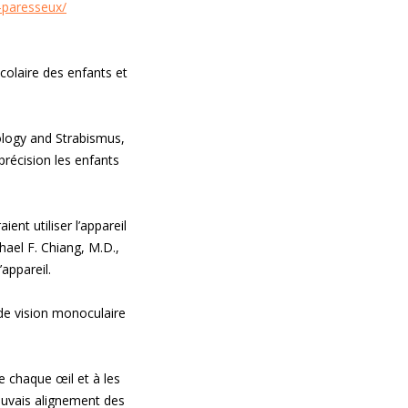
l-paresseux/
scolaire des enfants et
ology and Strabismus,
précision les enfants
ent utiliser l’appareil
chael F. Chiang, M.D.,
appareil.
e de vision monoculaire
 chaque œil et à les
auvais alignement des