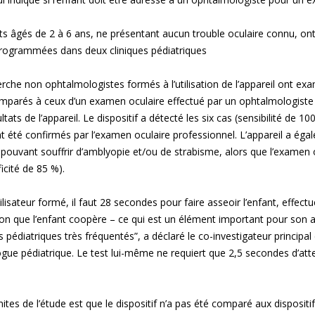
ts âgés de 2 à 6 ans, ne présentant aucun trouble oculaire connu, ont
programmées dans deux cliniques pédiatriques
che non ophtalmologistes formés à l’utilisation de l’appareil ont ex
comparés à ceux d’un examen oculaire effectué par un ophtalmologiste 
ltats de l’appareil. Le dispositif a détecté les six cas (sensibilité de 
t été confirmés par l’examen oculaire professionnel. L’appareil a éga
uvant souffrir d’amblyopie et/ou de strabisme, alors que l’examen oc
icité de 85 %).
lisateur formé, il faut 28 secondes pour faire asseoir l’enfant, effectue
tion que l’enfant coopère – ce qui est un élément important pour son 
pédiatriques très fréquentés”, a déclaré le co-investigateur principal d
ue pédiatrique. Le test lui-même ne requiert que 2,5 secondes d’atte
mites de l’étude est que le dispositif n’a pas été comparé aux disposit