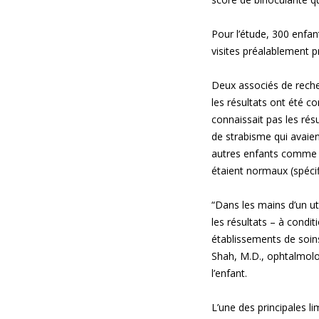
Pour l’étude, 300 enfan
visites préalablement 
Deux associés de recher
les résultats ont été 
connaissait pas les résu
de strabisme qui avaien
autres enfants comme po
étaient normaux (spécif
“Dans les mains d’un uti
les résultats – à condi
établissements de soins 
Shah, M.D., ophtalmolog
l’enfant.
L’une des principales li