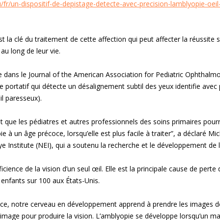
u/fr/un-dispositif-de-depistage-detecte-avec-precision-lamblyopie-oei
 la clé du traitement de cette affection qui peut affecter la réussite 
 au long de leur vie.
e dans le Journal of the American Association for Pediatric Ophthalm
e portatif qui détecte un désalignement subtil des yeux identifie avec 
il paresseux).
 que les pédiatres et autres professionnels des soins primaires pourrai
e à un âge précoce, lorsqu’elle est plus facile à traiter”, a déclaré Mi
ye Institute (NEI), qui a soutenu la recherche et le développement de l’
cience de la vision d’un seul œil. Elle est la principale cause de pert
s enfants sur 100 aux États-Unis.
nce, notre cerveau en développement apprend à prendre les images de
 image pour produire la vision. L’amblyopie se développe lorsqu’un m