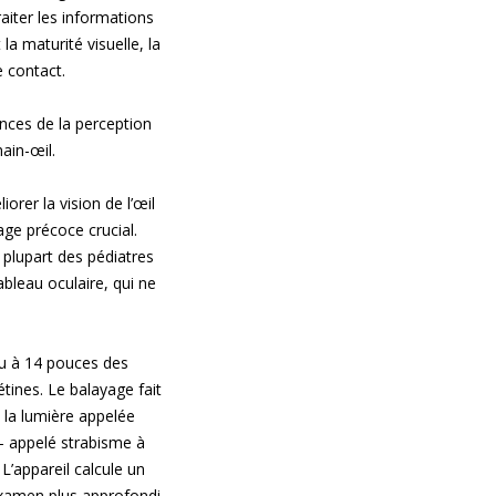
aiter les informations
la maturité visuelle, la
e contact.
ences de la perception
ain-œil.
orer la vision de l’œil
age précoce crucial.
 plupart des pédiatres
ableau oculaire, qui ne
nu à 14 pouces des
tines. Le balayage fait
à la lumière appelée
– appelé strabisme à
L’appareil calcule un
examen plus approfondi.