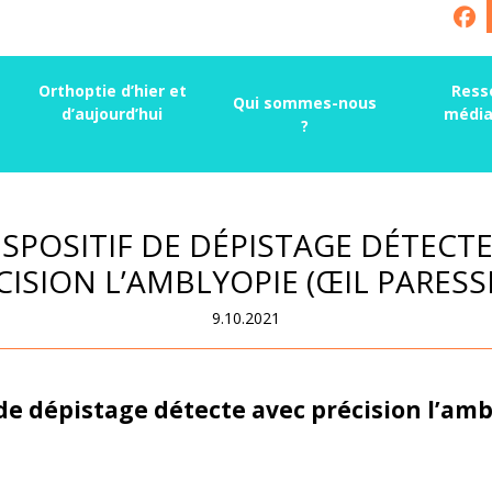
Orthoptie d’hier et
Ress
Qui sommes-nous
d’aujourd’hui
média
?
ISPOSITIF DE DÉPISTAGE DÉTECTE
CISION L’AMBLYOPIE (ŒIL PARESS
9.10.2021
 de dépistage détecte avec précision l’amb