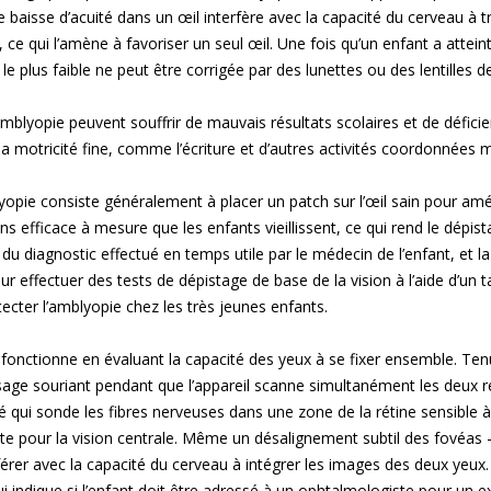
 baisse d’acuité dans un œil interfère avec la capacité du cerveau à tr
 ce qui l’amène à favoriser un seul œil. Une fois qu’un enfant a atteint 
 le plus faible ne peut être corrigée par des lunettes ou des lentilles d
amblyopie peuvent souffrir de mauvais résultats scolaires et de défici
la motricité fine, comme l’écriture et d’autres activités coordonnées m
yopie consiste généralement à placer un patch sur l’œil sain pour améli
ns efficace à mesure que les enfants vieillissent, ce qui rend le dépist
du diagnostic effectué en temps utile par le médecin de l’enfant, et la
r effectuer des tests de dépistage de base de la vision à l’aide d’un t
tecter l’amblyopie chez les très jeunes enfants.
 fonctionne en évaluant la capacité des yeux à se fixer ensemble. Te
visage souriant pendant que l’appareil scanne simultanément les deux ré
sé qui sonde les fibres nerveuses dans une zone de la rétine sensible 
nte pour la vision centrale. Même un désalignement subtil des fovéas 
rférer avec la capacité du cerveau à intégrer les images des deux yeux. 
ui indique si l’enfant doit être adressé à un ophtalmologiste pour un 