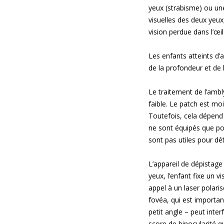
yeux (strabisme) ou une
visuelles des deux yeux,
vision perdue dans l’œil
Les enfants atteints d’
de la profondeur et de 
Le traitement de l’ambl
faible. Le patch est moi
Toutefois, cela dépend 
ne sont équipés que pou
sont pas utiles pour dé
L’appareil de dépistage
yeux, l’enfant fixe un 
appel à un laser polari
fovéa, qui est importa
petit angle – peut inte
score de binocularité q