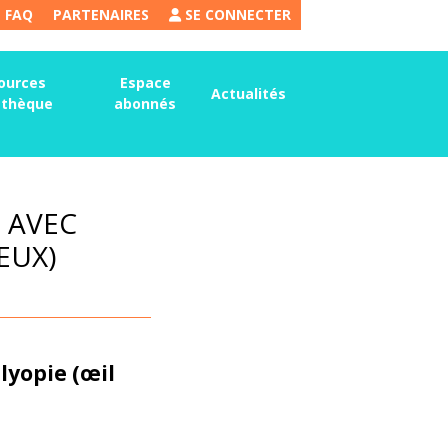
FAQ
PARTENAIRES
SE CONNECTER
ources
Espace
Actualités
thèque
abonnés
 AVEC
EUX)
lyopie (œil