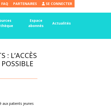
FAQ
PARTENAIRES
SE CONNECTER
ources
Espace
Actualités
thèque
abonnés
 : L’ACCÈS
 POSSIBLE
té aux patients jeunes
.