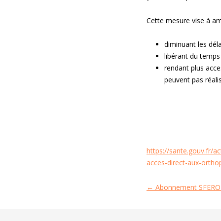
Cette mesure vise à amé
diminuant les déla
libérant du temps
rendant plus acces
peuvent pas réali
https://sante.gouv.fr/
acces-direct-aux-orthop
←
Abonnement SFERO
Navigation
des
articles