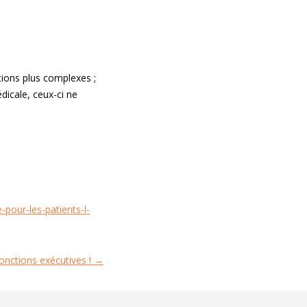
tions plus complexes ;
dicale, ceux-ci ne
pour-les-patients-l-
fonctions exécutives !
→