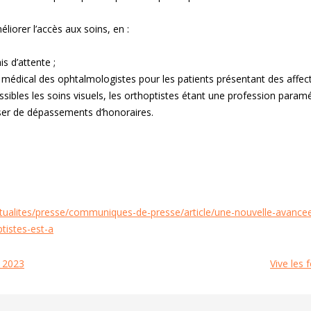
liorer l’accès aux soins, en :
is d’attente ;
 médical des ophtalmologistes pour les patients présentant des affec
sibles les soins visuels, les orthoptistes étant une profession paramé
ser de dépassements d’honoraires.
actualites/presse/communiques-de-presse/article/une-nouvelle-avancee-
tistes-est-a
 2023
Vive les 