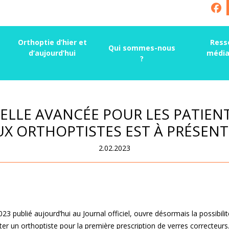
Orthoptie d’hier et
Ress
Qui sommes-nous
d’aujourd’hui
média
?
LLE AVANCÉE POUR LES PATIENTS
UX ORTHOPTISTES EST À PRÉSENT
2.02.2023
023 publié aujourd’hui au Journal officiel, ouvre désormais la possibili
ter un orthoptiste pour la première prescription de verres correcteurs