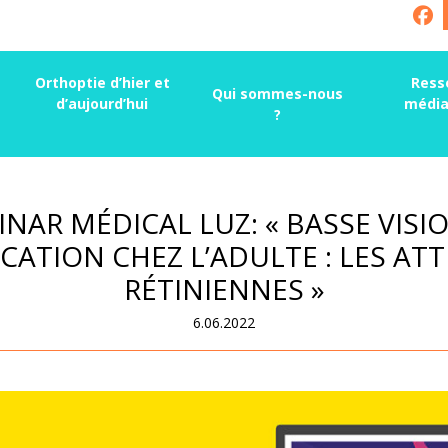
Orthoptie d’hier et
Ress
Qui sommes-nous
d’aujourd’hui
média
?
NAR MÉDICAL LUZ: « BASSE VISI
CATION CHEZ L’ADULTE : LES ATT
RÉTINIENNES »
6.06.2022