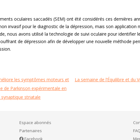
ents oculaires saccadés (SEM) ont été considérés ces dernières 
on invasif pour le diagnostic de la dépression, mais son application 
e, nous avons utilisé la technologie de suivi oculaire pour identifie
souffrant de dépression afin de développer une nouvelle méthode perm
ssion.
améliore les symptômes moteurs et
La semaine de l’Équilibre et du 
die de Parkinson expérimentale en
é synaptique striatale
Espace abonnés
Con
Partenaires
FA
Facebook
Men