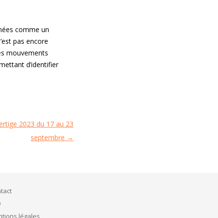
années comme un
n’est pas encore
r les mouvements
ettant d’identifier
Vertige 2023 du 17 au 23
septembre
→
tact
Q
tions légales