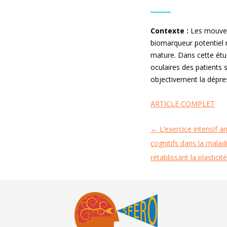
Contexte :
Les mouvem
biomarqueur potentiel n
mature. Dans cette étud
oculaires des patients 
objectivement la dépre
ARTICLE COMPLET
←
L’exercice intensif 
Navigation
cognitifs dans la mala
des
rétablissant la plasticit
articles