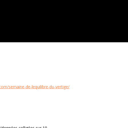
.com/semaine-de-lequilibre-du-vertige/
 (données colligées sur 10