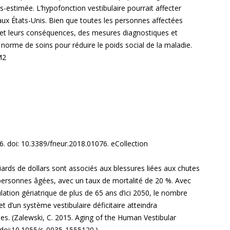
estimée. L’hypofonction vestibulaire pourrait affecter
 aux États-Unis. Bien que toutes les personnes affectées
et leurs conséquences, des mesures diagnostiques et
norme de soins pour réduire le poids social de la maladie.
M2
6. doi: 10.3389/fneur.2018.01076. eCollection
iards de dollars sont associés aux blessures liées aux chutes
 personnes âgées, avec un taux de mortalité de 20 %. Avec
tion gériatrique de plus de 65 ans d’ici 2050, le nombre
et d’un système vestibulaire déficitaire atteindra
s. (Zalewski, C. 2015. Aging of the Human Vestibular
.doi:10.1055/s-0035-1555120.)