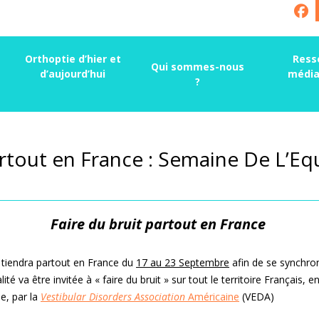
Orthoptie d’hier et
Ress
Qui sommes-nous
d’aujourd’hui
média
?
tout en France : Semaine De L’Equ
Faire du bruit partout en France
e tiendra partout en France du
17 au 23 Septembre
afin de se synchroni
é va être invitée à « faire du bruit » sur tout le territoire Français
e, par la
Vestibular Disorders Association
Américaine
(VEDA)