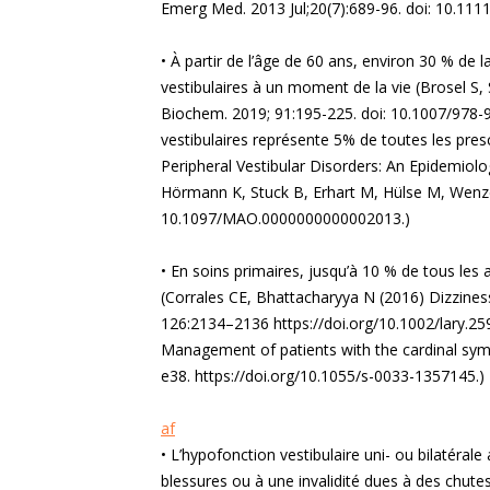
Emerg Med. 2013 Jul;20(7):689-96. doi: 10.11
• À partir de l’âge de 60 ans, environ 30 % d
vestibulaires à un moment de la vie (Brosel S,
Biochem. 2019; 91:195-225. doi: 10.1007/978-
vestibulaires représente 5% de toutes les presc
Peripheral Vestibular Disorders: An Epidemiologi
Hörmann K, Stuck B, Erhart M, Hülse M, Wenzel
10.1097/MAO.0000000000002013.)
• En soins primaires, jusqu’à 10 % de tous les
(Corrales CE, Bhattacharyya N (2016) Dizzines
126:2134–2136 https://doi.org/10.1002/lary.25
Management of patients with the cardinal sy
e38. https://doi.org/10.1055/s-0033-1357145.)
af
• L’hypofonction vestibulaire uni- ou bilatérale 
blessures ou à une invalidité dues à des chut