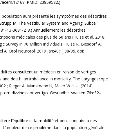
11/acem.12168. PMID: 23859582.)
e la population aura présenté les symptômes des désordres
 Strupp M. The Vestibular System and Ageing. Subcell
981-13-3681-2_8.) Annuellement les désordres
riptions médicales des plus de 50 ans (Hulse et al. 2018:
c Survey in 70 Million Individuals. Hülse R, Biesdorf A,
 A. Otol Neurotol. 2019 Jan;40(1):88-95. doi:
 adultes consultent un médecin en raison de vertiges
s and death: an imbalance in mortality. The Laryngoscope
902 ; Rieger A, Mansmann U, Maier W et al (2014)
mptom dizziness or vertigo. Gesundheitswesen 76:e32–
altère l’équilibre et la mobilité et peut conduire à des
es. L’ampleur de ce problème dans la population générale