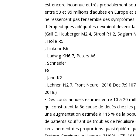
est encore inconnue et très probablement sous-
entre 53 et 95 millions d’adultes en Europe et
ne ressentent pas l’ensemble des symptômes 
thérapeutiques adéquates devraient devenir la 
(Grill E, Heuberger M2,4, Strobl R1,2, Saglam 
, Holle R5
, Linkohr B6
, Ladwig KH6,7, Peters A6
, Schneider
E8
, Jahn K2
, Lehnen N2,7. Front Neurol. 2018 Dec 7;9:107
2018.)
• Des coûts annuels estimés entre 10 à 20 mill
qui constituent la 6e cause de décès chez les
une augmentation estimée à 115 % de la popula
de patients souffrant de troubles de l’équilibre 
certainement des proportions quasi épidémique
System. Seminars in Hearing, 36(03), 175–196