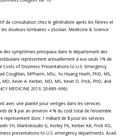
if de consultation chez le généraliste après les fièvres et
 les douleurs lombaires » (Goslan. Medecine & Science
 # 4% des symptômes principaux dans le département des
 vestibulaire représentent annuellement à eux seuls 1% de
al Costs of Dizziness Presentations to U.S. Emergency
muid Coughlan, MPharm, MSc, Yu Hsiang Hsieh, PhD, MS,
 MD, Kevin A. Kerber, MD, MS, Kevin D. Frick, PhD, and
CY MEDICINE 2013; 20:689–696)
vant avec une plainte pour vertiges dans les services
ards de $ par an (environ 4 % du coût total de l’ensemble
ire représentent donc 1 milliard de $ pour les services
sieh YH, Mantokoudis G, Korley FK, Kerber KA, Frick KD,
iness presentations to U.S. emergency departments. Acad